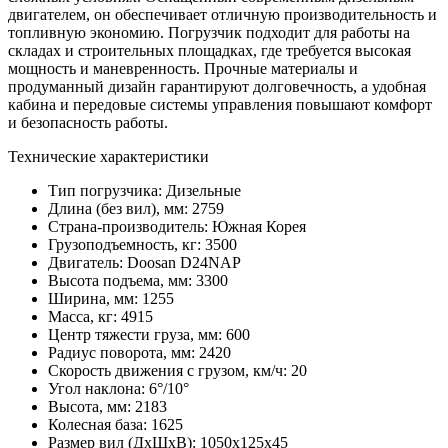
двигателем, он обеспечивает отличную производительность и
топливную экономию. Погрузчик подходит для работы на
складах и строительных площадках, где требуется высокая
мощность и маневренность. Прочные материалы и
продуманный дизайн гарантируют долговечность, а удобная
кабина и передовые системы управления повышают комфорт
и безопасность работы.
Технические характеристики
Тип погрузчика:
Дизельные
Длина (без вил), мм:
2759
Страна-производитель:
Южная Корея
Грузоподъемность, кг:
3500
Двигатель:
Doosan D24NAP
Высота подъема, мм:
3300
Ширина, мм:
1255
Масса, кг:
4915
Центр тяжести груза, мм:
600
Радиус поворота, мм:
2420
Скорость движения с грузом, км/ч:
20
Угол наклона:
6°/10°
Высота, мм:
2183
Колесная база:
1625
Размер вил (ДхШхВ):
1050х125х45