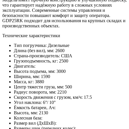
что гарантирует надёжную работу в сложных условиях
эксплуатации. Современные системы управления и
безопасности повышают комфорт и защиту оператора.
GDP25RK подходит для использования на крупных складах и
производственных объектах.
Технические характеристики
Тип погрузчика:
Дизельные
Длина (без вил), мм:
2600
Страна-производитель:
США
Грузоподъемность, кг:
2500
Двигатель:
Высота подъема, мм:
3000
Ширина, мм:
1590
Масса, кг:
3880
Центр тяжести груза, мм:
500
Радиус поворота, мм:
2210
Скорость движения с грузом, км/ч:
17.5
Угол наклона:
6°/ 10°
Ёмкость батареи, Ач:
Высота, мм:
2130
Колесная база:
Размер вил (ДхШхВ):
Размеры шин (передних колес):