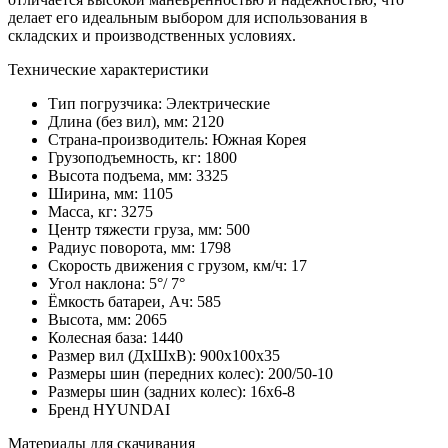
делает его идеальным выбором для использования в
складских и производственных условиях.
Технические характеристики
Тип погрузчика:
Электрические
Длина (без вил), мм:
2120
Страна-производитель:
Южная Корея
Грузоподъемность, кг:
1800
Высота подъема, мм:
3325
Ширина, мм:
1105
Масса, кг:
3275
Центр тяжести груза, мм:
500
Радиус поворота, мм:
1798
Скорость движения с грузом, км/ч:
17
Угол наклона:
5°/ 7°
Ёмкость батареи, Ач:
585
Высота, мм:
2065
Колесная база:
1440
Размер вил (ДхШхВ):
900х100х35
Размеры шин (передних колес):
200/50-10
Размеры шин (задних колес):
16х6-8
Бренд
HYUNDAI
Материалы для скачивания