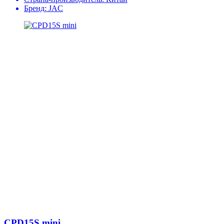
Бренд:
JAC
CPD15S mini