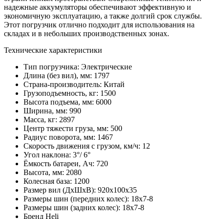
надежные аккумуляторы обеспечивают эффективную и
экономичную эксплуатацию, а также долгий срок службы.
Этот погрузчик отлично подходит для использования на
складах и в небольших производственных зонах.
Технические характеристики
Тип погрузчика:
Электрические
Длина (без вил), мм:
1797
Страна-производитель:
Китай
Грузоподъемность, кг:
1500
Высота подъема, мм:
6000
Ширина, мм:
990
Масса, кг:
2897
Центр тяжести груза, мм:
500
Радиус поворота, мм:
1467
Скорость движения с грузом, км/ч:
12
Угол наклона:
3°/ 6°
Ёмкость батареи, Ач:
720
Высота, мм:
2080
Колесная база:
1200
Размер вил (ДхШхВ):
920х100х35
Размеры шин (передних колес):
18х7-8
Размеры шин (задних колес):
18х7-8
Бренд
Heli