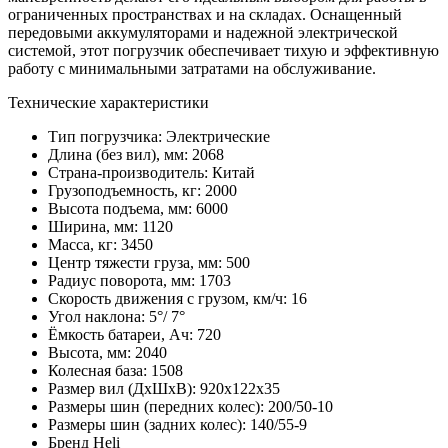
ограниченных пространствах и на складах. Оснащенный
передовыми аккумуляторами и надежной электрической
системой, этот погрузчик обеспечивает тихую и эффективную
работу с минимальными затратами на обслуживание.
Технические характеристики
Тип погрузчика:
Электрические
Длина (без вил), мм:
2068
Страна-производитель:
Китай
Грузоподъемность, кг:
2000
Высота подъема, мм:
6000
Ширина, мм:
1120
Масса, кг:
3450
Центр тяжести груза, мм:
500
Радиус поворота, мм:
1703
Скорость движения с грузом, км/ч:
16
Угол наклона:
5°/ 7°
Ёмкость батареи, Ач:
720
Высота, мм:
2040
Колесная база:
1508
Размер вил (ДхШхВ):
920х122х35
Размеры шин (передних колес):
200/50-10
Размеры шин (задних колес):
140/55-9
Бренд
Heli