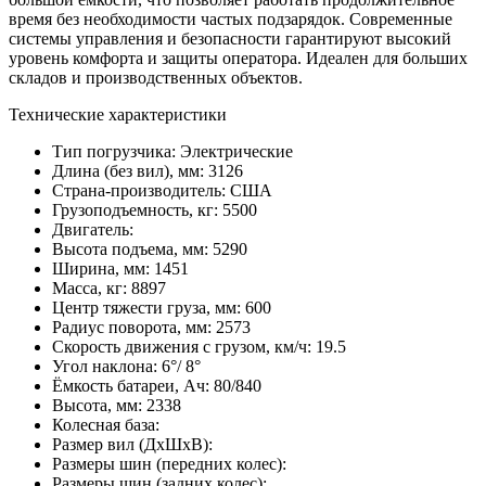
время без необходимости частых подзарядок. Современные
системы управления и безопасности гарантируют высокий
уровень комфорта и защиты оператора. Идеален для больших
складов и производственных объектов.
Технические характеристики
Тип погрузчика:
Электрические
Длина (без вил), мм:
3126
Страна-производитель:
США
Грузоподъемность, кг:
5500
Двигатель:
Высота подъема, мм:
5290
Ширина, мм:
1451
Масса, кг:
8897
Центр тяжести груза, мм:
600
Радиус поворота, мм:
2573
Скорость движения с грузом, км/ч:
19.5
Угол наклона:
6°/ 8°
Ёмкость батареи, Ач:
80/840
Высота, мм:
2338
Колесная база:
Размер вил (ДхШхВ):
Размеры шин (передних колес):
Размеры шин (задних колес):