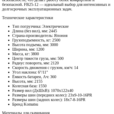
безопасной. FB25-12 — идеальный выбор для интенсивных и
долгосрочных эксплуатационных задач.
Технические характеристики
Тип погрузчика:
Электрические
Длина (без вил), мм:
2445
Страна-производитель:
Япония
Грузоподъемность, кг:
2500
Высота подъема, мм:
3000
Ширина, мм:
1200
Масса, кг:
3800
Центр тяжести груза, мм:
500
Радиус поворота, мм:
2120
Скорость движения с грузом, км/ч:
14
Угол наклона:
6°/11°
Ёмкость батареи, Ач:
360
Высота, мм:
2155
Колесная база:
1550
Размер вил (ДхШхВ):
1070х122х40
Размеры шин (передних колес):
23х9-10-16PR
Размеры шин (задних колес):
18х7-8-16PR
Бренд
Komatsu
Материалы для скачивания