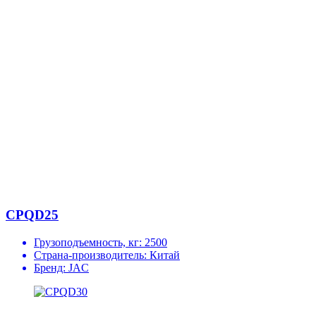
CPQD25
Грузоподъемность, кг:
2500
Страна-производитель:
Китай
Бренд:
JAC