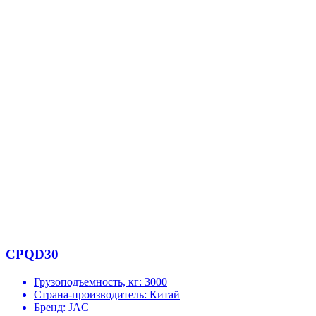
CPQD30
Грузоподъемность, кг:
3000
Страна-производитель:
Китай
Бренд:
JAC