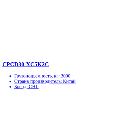
CPCD30-XC5K2C
Грузоподъемность, кг:
3000
Страна-производитель:
Китай
Бренд:
CHL