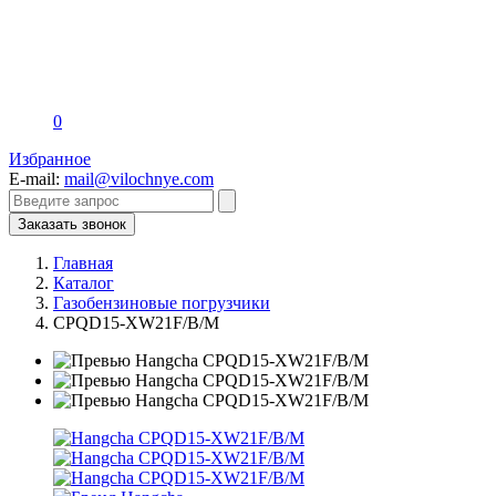
0
Избранное
E-mail:
mail@vilochnye.com
Заказать звонок
Главная
Каталог
Газобензиновые погрузчики
CPQD15-XW21F/B/M