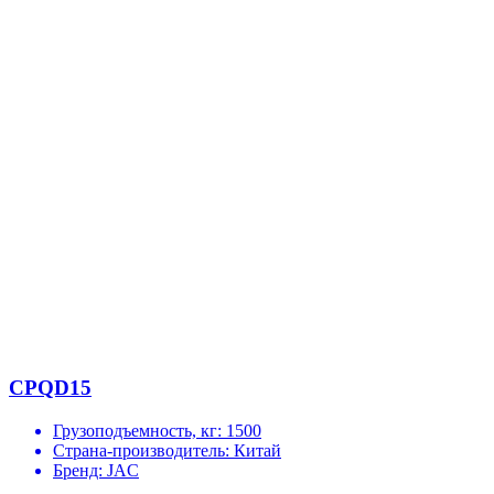
CPQD15
Грузоподъемность, кг:
1500
Страна-производитель:
Китай
Бренд:
JAC