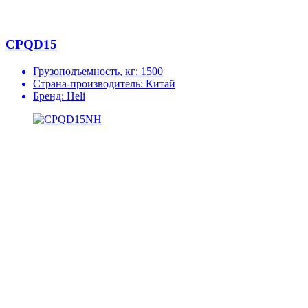
CPQD15
Грузоподъемность, кг:
1500
Страна-производитель:
Китай
Бренд:
Heli