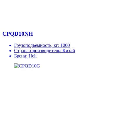
CPQD10NH
Грузоподъемность, кг:
1000
Страна-производитель:
Китай
Бренд:
Heli