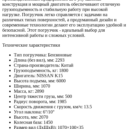
конструкция и мощный двигатель обеспечивают отличную
грузоподъемность и стабильную работу при высокой
нагрузке. Погрузчик легко справляется с задачами на
различных типах поверхностей, а продуманный дизайн и
современные технологии делают его эксплуатацию удобной и
безопасной. Этот погрузчик - идеальный выбор для
интенсивной работы и сложных условий.
Технические характеристики
Тип погрузчика:
Бензиновые
Длина (без вил), мм:
2293
Страна-производитель:
Китай
Грузоподъемность, кг:
1800
Двигатель:
NISSAN K15
Высота подъема, мм:
6000
Ширина, мм:
1070
Масса, кг:
2890
Центр тяжести груза, мм:
500
Радиус поворота, мм:
1985
Скорость движения с грузом, км/ч:
13.5
Угол наклона:
6°/10°
Высота, мм:
2070
Колесная база:
1450
Размер вил (ДхШхВ):
1070×100×35