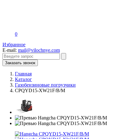
0
Избранное
E-mail:
mail@vilochnye.com
Заказать звонок
Главная
Каталог
Газобензиновые погрузчики
CPQYD15-XW21F/B/M