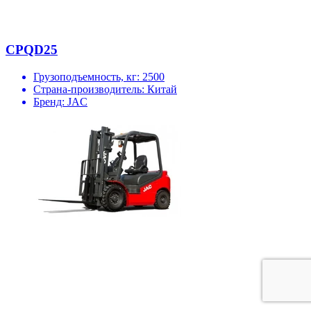
CPQD25
Грузоподъемность, кг:
2500
Страна-производитель:
Китай
Бренд:
JAC