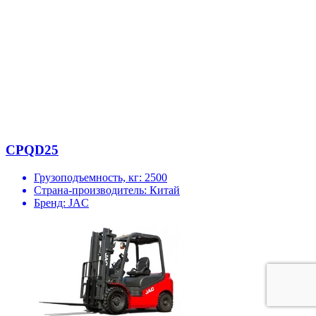
CPQD25
Грузоподъемность, кг:
2500
Страна-производитель:
Китай
Бренд:
JAC