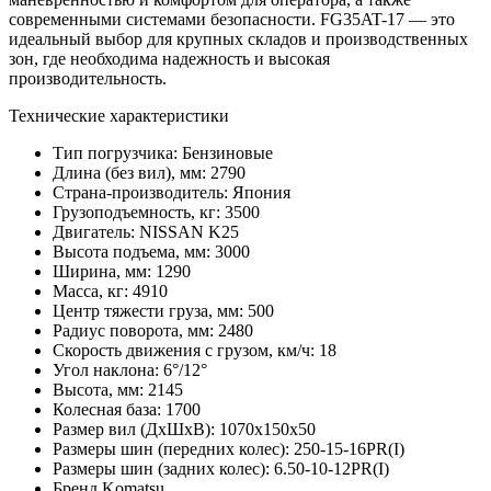
современными системами безопасности. FG35AT-17 — это
идеальный выбор для крупных складов и производственных
зон, где необходима надежность и высокая
производительность.
Технические характеристики
Тип погрузчика:
Бензиновые
Длина (без вил), мм:
2790
Страна-производитель:
Япония
Грузоподъемность, кг:
3500
Двигатель:
NISSAN K25
Высота подъема, мм:
3000
Ширина, мм:
1290
Масса, кг:
4910
Центр тяжести груза, мм:
500
Радиус поворота, мм:
2480
Скорость движения с грузом, км/ч:
18
Угол наклона:
6°/12°
Высота, мм:
2145
Колесная база:
1700
Размер вил (ДхШхВ):
1070х150х50
Размеры шин (передних колес):
250-15-16PR(I)
Размеры шин (задних колес):
6.50-10-12PR(I)
Бренд
Komatsu