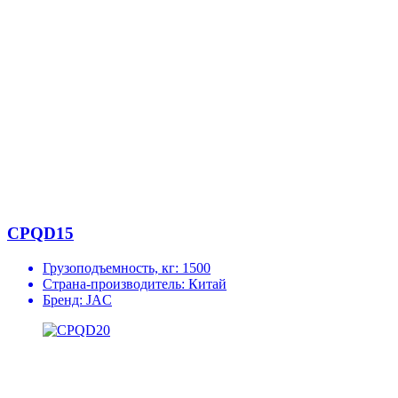
CPQD15
Грузоподъемность, кг:
1500
Страна-производитель:
Китай
Бренд:
JAC