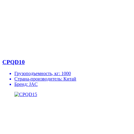
CPQD10
Грузоподъемность, кг:
1000
Страна-производитель:
Китай
Бренд:
JAC