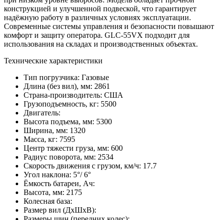
конструкцией и улучшенной подвеской, что гарантирует
надёжную работу в различных условиях эксплуатации.
Современные системы управления и безопасности повышают
комфорт и защиту оператора. GLC-55VX подходит для
использования на складах и производственных объектах.
Технические характеристики
Тип погрузчика:
Газовые
Длина (без вил), мм:
2861
Страна-производитель:
США
Грузоподъемность, кг:
5500
Двигатель:
Высота подъема, мм:
5300
Ширина, мм:
1320
Масса, кг:
7595
Центр тяжести груза, мм:
600
Радиус поворота, мм:
2534
Скорость движения с грузом, км/ч:
17.7
Угол наклона:
5°/ 6°
Ёмкость батареи, Ач:
Высота, мм:
2175
Колесная база:
Размер вил (ДхШхВ):
Размеры шин (передних колес):