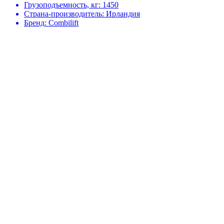
Грузоподъемность, кг:
1450
Страна-производитель:
Ирландия
Бренд:
Combilift