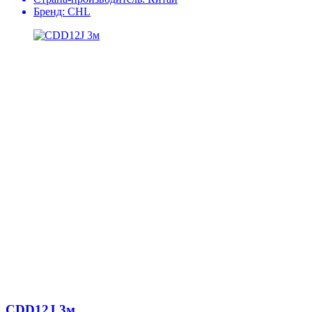
Бренд:
CHL
CDD12J 3м