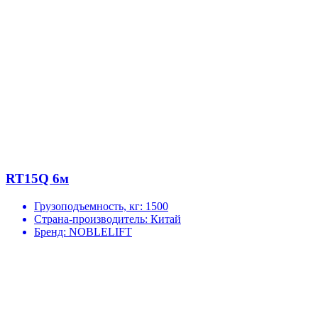
RT15Q 6м
Грузоподъемность, кг:
1500
Страна-производитель:
Китай
Бренд:
NOBLELIFT