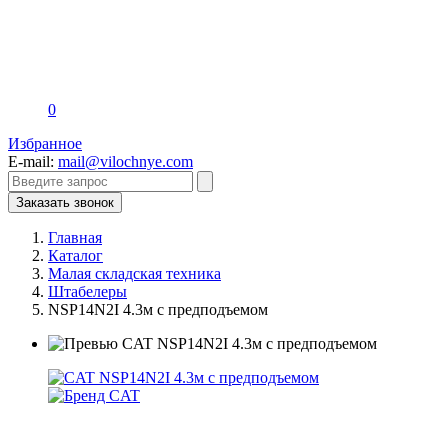
0
Избранное
E-mail:
mail@vilochnye.com
Заказать звонок
Главная
Каталог
Малая складская техника
Штабелеры
NSP14N2I 4.3м с предподъемом